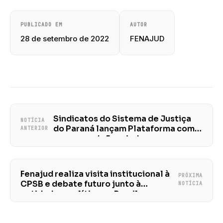
PUBLICADO EM
AUTOR
28 de setembro de 2022
FENAJUD
Sindicatos do Sistema de Justiça
NOTÍCIA
do Paraná lançam Plataforma com
ANTERIOR
presença da Fenajud
Fenajud realiza visita institucional à
PRÓXIMA
CPSB e debate futuro junto à
NOTÍCIA
entidade e política no Brasil