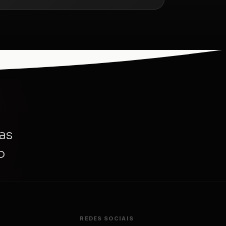
as
o
REDES SOCIAIS