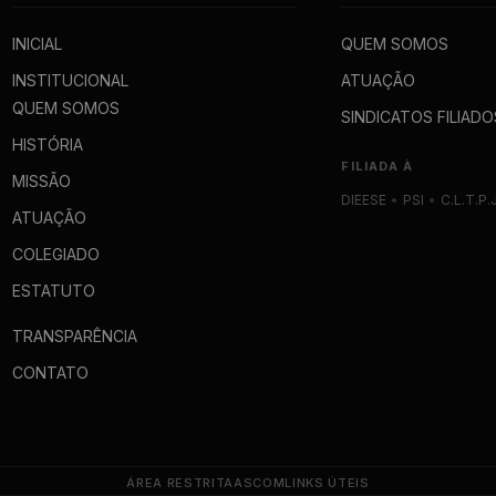
INICIAL
QUEM SOMOS
INSTITUCIONAL
ATUAÇÃO
QUEM SOMOS
SINDICATOS FILIADO
HISTÓRIA
FILIADA À
MISSÃO
DIEESE
•
PSI
•
C.L.T.P.
ATUAÇÃO
COLEGIADO
ESTATUTO
TRANSPARÊNCIA
CONTATO
ÁREA RESTRITA
ASCOM
LINKS ÚTEIS