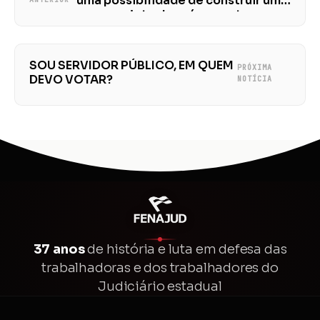
uma possibilidade de construir um
novo projeto de país, apontam
especialistas
SOU SERVIDOR PÚBLICO, EM QUEM
PRÓXIMA
DEVO VOTAR?
NOTÍCIA
37 anos
de história e luta em defesa das
trabalhadoras e dos trabalhadores do
Judiciário estadual