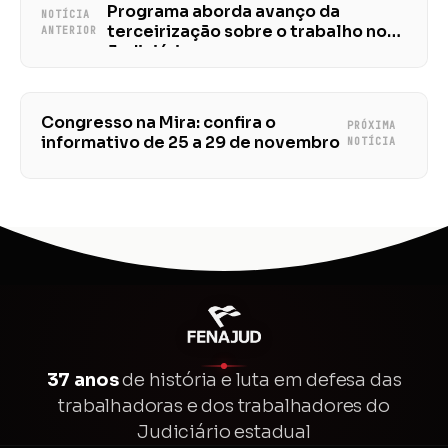
Programa aborda avanço da
NOTÍCIA
terceirização sobre o trabalho no
ANTERIOR
Judiciário
Congresso na Mira: confira o
PRÓXIMA
informativo de 25 a 29 de novembro
NOTÍCIA
37 anos
de história e luta em defesa das
trabalhadoras e dos trabalhadores do
Judiciário estadual