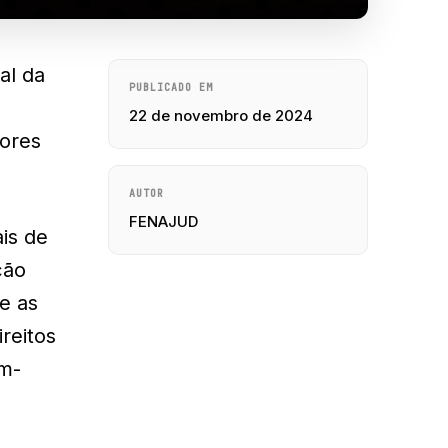
al da
PUBLICADO EM
22 de novembro de 2024
dores
AUTOR
FENAJUD
is de
ção
ue as
reitos
em-