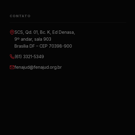
CONTATO
SCS, Qd. 01, Bc. K, Ed Denasa,
9º andar, sala 903
Brasília DF – CEP 70398-900
(61) 3321-5349
fenajud@fenajud.org.br