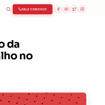
FALE CONOSCO
o da
alho no