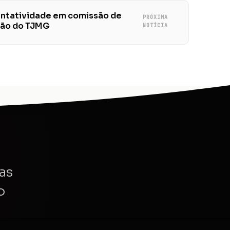
entatividade em comissão de
PRÓXIMA
usão do TJMG
NOTÍCIA
as
o