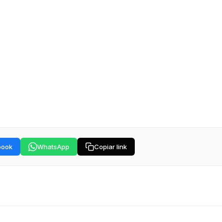
book
WhatsApp
Copiar link