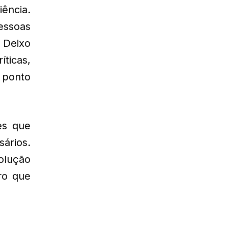
ência.
essoas
. Deixo
ticas,
 ponto
es que
ários.
olução
ro que