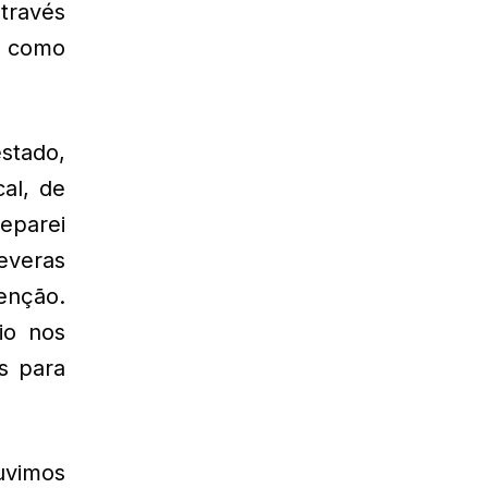
através
a como
stado,
al, de
deparei
everas
enção.
io nos
s para
ouvimos