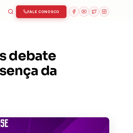
FALE CONOSCO
ns debate
esença da