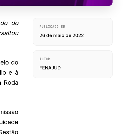
ado do
PUBLICADO EM
ssaltou
26 de maio de 2022
AUTOR
eio do
FENAJUD
io e à
a Roda
omissão
quidade
Gestão