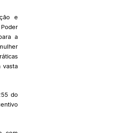
nção e
 Poder
para a
mulher
áticas
 vasta
 255 do
centivo
ta com