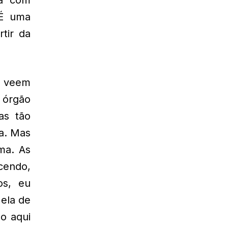
 É uma
tir da
e veem
 órgão
as tão
ra. Mas
ma. As
cendo,
os, eu
 ela de
o aqui