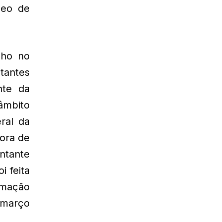
leo de
lho no
ntantes
nte da
âmbito
ral da
ora de
ntante
i feita
ramação
amarço