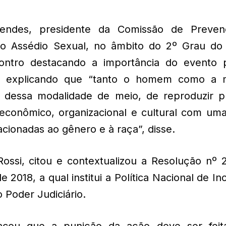
ndes, presidente da Comissão de Preve
o Assédio Sexual, no âmbito do 2º Grau do
ncontro destacando a importância do evento 
es explicando que “tanto o homem como a 
s dessa modalidade de meio, de reproduzir pr
 econômico, organizacional e cultural com uma
ionadas ao gênero e à raça”, disse.
 Rossi, citou e contextualizou a Resolução nº
2018, a qual institui a Política Nacional de In
o Poder Judiciário.
tacou que a punição da ação deve ser fei