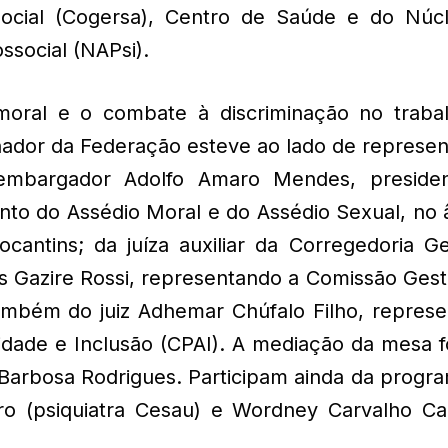
Social (Cogersa), Centro de Saúde e do Núc
social (NAPsi).
oral e o combate à discriminação no traba
enador da Federação esteve ao lado de represe
embargador Adolfo Amaro Mendes, preside
to do Assédio Moral e do Assédio Sexual, no 
cantins; da juíza auxiliar da Corregedoria Ge
s Gazire Rossi, representando a Comissão Gest
ambém do juiz Adhemar Chúfalo Filho, represe
dade e Inclusão (CPAI). A mediação da mesa fo
a Barbosa Rodrigues. Participam ainda da prog
ro (psiquiatra Cesau) e Wordney Carvalho C