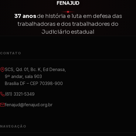
37 anos
de história e luta em defesa das
trabalhadoras e dos trabalhadores do
Judiciário estadual
CONTATO
SCS, Qd. 01, Bc. K, Ed Denasa,
9º andar, sala 903
Brasília DF – CEP 70398-900
(61) 3321-5349
fenajud@fenajud.org.br
NAVEGAÇÃO