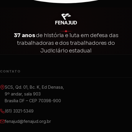
37 anos
de história e luta em defesa das
trabalhadoras e dos trabalhadores do
Judiciário estadual
CONTATO
SCS, Qd. 01, Bc. K, Ed Denasa,
9º andar, sala 903
Brasília DF – CEP 70398-900
(61) 3321-5349
fenajud@fenajud.org.br