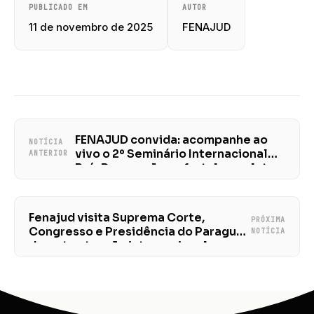
PUBLICADO EM
AUTOR
11 de novembro de 2025
FENAJUD
FENAJUD convida: acompanhe ao
NOTÍCIA
vivo o 2º Seminário Internacional
ANTERIOR
Pró-Reparações e fortaleça a luta
por justiça racial
Fenajud visita Suprema Corte,
PRÓXIMA
Congresso e Presidência do Paraguai
NOTÍCIA
durante atuação internacional e
sindical