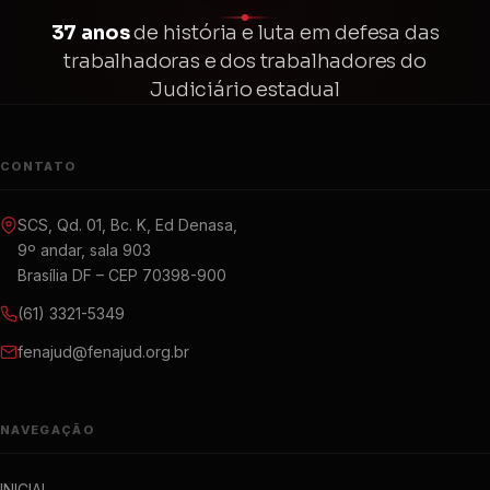
37 anos
de história e luta em defesa das
trabalhadoras e dos trabalhadores do
Judiciário estadual
CONTATO
SCS, Qd. 01, Bc. K, Ed Denasa,
9º andar, sala 903
Brasília DF – CEP 70398-900
(61) 3321-5349
fenajud@fenajud.org.br
NAVEGAÇÃO
INICIAL