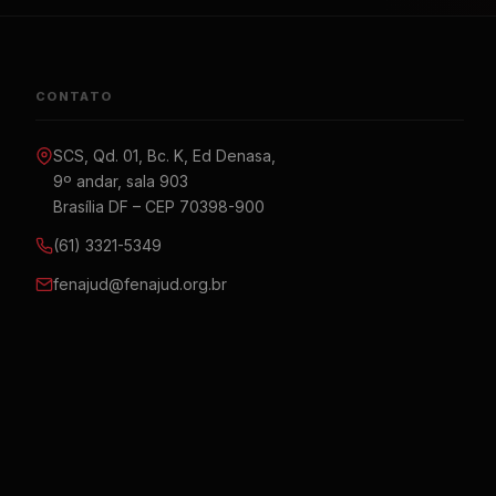
CONTATO
SCS, Qd. 01, Bc. K, Ed Denasa,
9º andar, sala 903
Brasília DF – CEP 70398-900
(61) 3321-5349
fenajud@fenajud.org.br