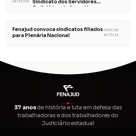
Sindicato dos Servidores
ANTERIOR
Judiciários da Argentina
Fenajud convoca sindicatos filiados
PRÓXIMA
para Plenária Nacional
NOTÍCIA
37 anos
de história e luta em defesa das
trabalhadoras e dos trabalhadores do
Judiciário estadual