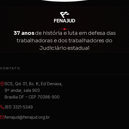
37 anos
de história e luta em defesa das
trabalhadoras e dos trabalhadores do
Judiciário estadual
CONTATO
SCS, Qd. 01, Bc. K, Ed Denasa,
9º andar, sala 903
Brasília DF – CEP 70398-900
(61) 3321-5349
fenajud@fenajud.org.br