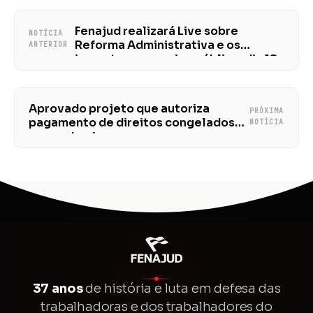
Fenajud realizará Live sobre
NOTÍCIA
Reforma Administrativa e os
ANTERIOR
impactos no serviço público, dia 18
às 18h
Aprovado projeto que autoriza
PRÓXIMA
pagamento de direitos congelados
NOTÍCIA
na pandemia
37 anos
de história e luta em defesa das
trabalhadoras e dos trabalhadores do