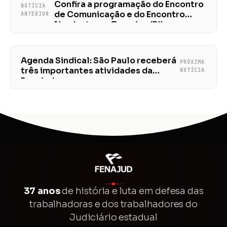
Confira a programação do Encontro
NOTÍCIA
de Comunicação e do Encontro
ANTERIOR
Nordeste em Teresina (PI)
Agenda Sindical: São Paulo receberá
PRÓXIMA
três importantes atividades da
NOTÍCIA
Fenajud
37 anos
de história e luta em defesa das
trabalhadoras e dos trabalhadores do
Judiciário estadual