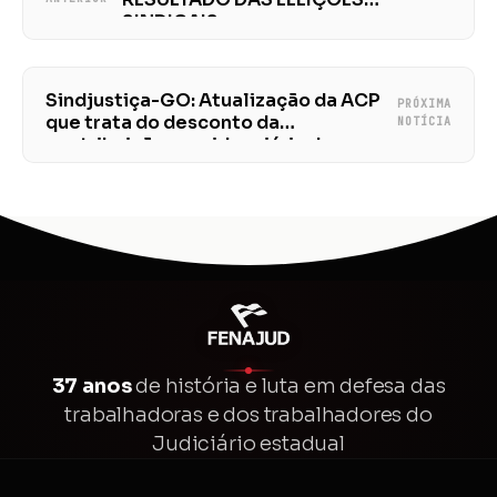
SINDICAIS
Sindjustiça-GO: Atualização da ACP
PRÓXIMA
que trata do desconto da
NOTÍCIA
contribuição previdenciária de
aposentados e pensionistas
37 anos
de história e luta em defesa das
trabalhadoras e dos trabalhadores do
Judiciário estadual