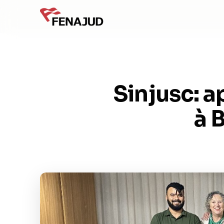
Sinjusc: 
à 