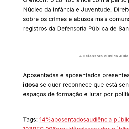
Núcleo da Infância e Juventude, Direit
sobre os crimes e abusos mais comun
registros da Defensoria Pública de San
A Defensora Pública Júlia
Aposentadas e aposentados presentes 
idosa
se quer reconhece que está sen
espaços de formação e lutar por polí
Tags:
14%
aposentados
audiência públi
103
PEC 006
previdência
servidor públic