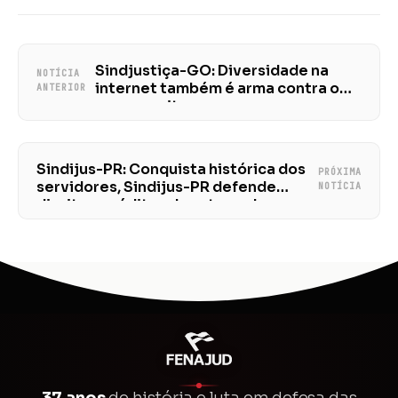
Sindjustiça-GO: Diversidade na
NOTÍCIA
internet também é arma contra o
ANTERIOR
preconceito
Sindijus-PR: Conquista histórica dos
PRÓXIMA
servidores, Sindijus-PR defende
NOTÍCIA
direito a créditos dos atrasados
37 anos
de história e luta em defesa das