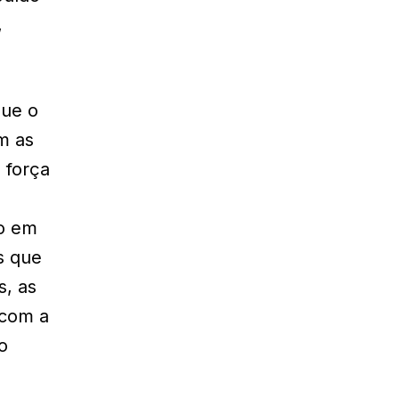
,
que o
m as
 força
do em
s que
s, as
 com a
o