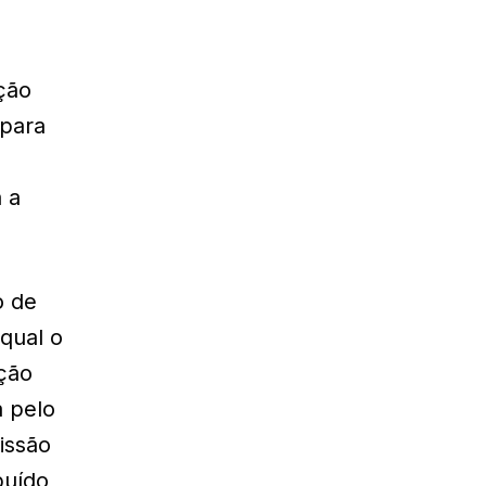
ção
 para
 a
o de
qual o
ção
a pelo
issão
buído