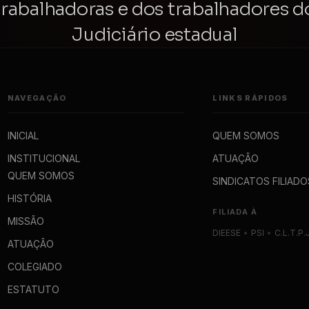
trabalhadoras e dos trabalhadores d
Judiciário estadual
NAVEGAÇÃO
LINKS RÁPIDOS
INICIAL
QUEM SOMOS
INSTITUCIONAL
ATUAÇÃO
QUEM SOMOS
SINDICATOS FILIADO
HISTÓRIA
FILIADA À
MISSÃO
DIEESE
•
PSI
•
C.L.T.P.
ATUAÇÃO
COLEGIADO
ESTATUTO