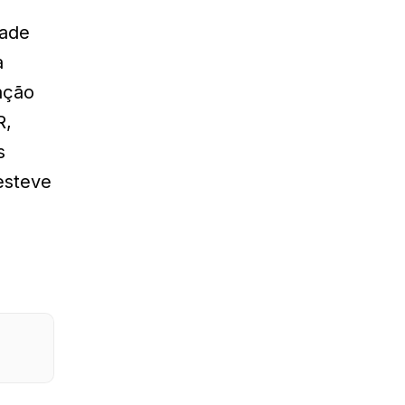
dade
a
ação
R,
s
esteve