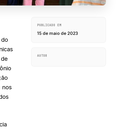
PUBLICADO EM
15 de maio de 2023
 do
nicas
AUTOR
 de
tônio
ção
s nos
idos
cia