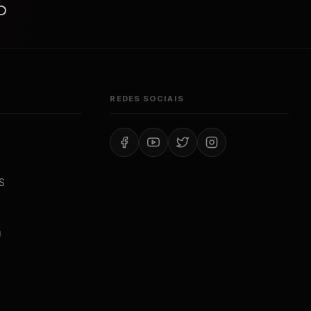
o
REDES SOCIAIS
S
J