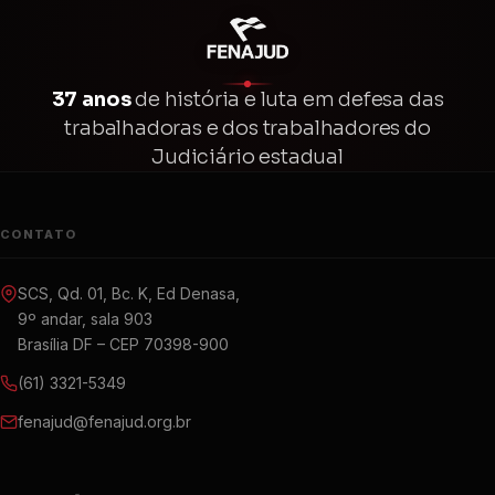
37 anos
de história e luta em defesa das
trabalhadoras e dos trabalhadores do
Judiciário estadual
CONTATO
SCS, Qd. 01, Bc. K, Ed Denasa,
9º andar, sala 903
Brasília DF – CEP 70398-900
(61) 3321-5349
fenajud@fenajud.org.br