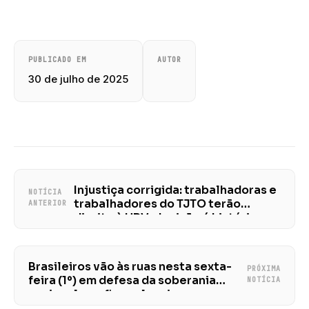
PUBLICADO EM
AUTOR
30 de julho de 2025
Injustiça corrigida: trabalhadoras e
NOTÍCIA
trabalhadores do TJTO terão
ANTERIOR
direito à URV; decisão é histórica
Brasileiros vão às ruas nesta sexta-
PRÓXIMA
feira (1º) em defesa da soberania
NOTÍCIA
nacional; confira os locais