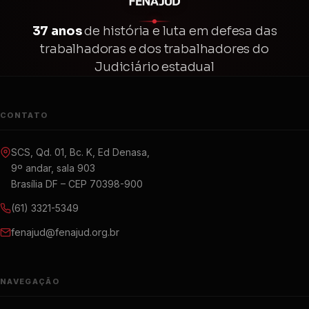
37 anos
de história e luta em defesa das
trabalhadoras e dos trabalhadores do
Judiciário estadual
CONTATO
SCS, Qd. 01, Bc. K, Ed Denasa,
9º andar, sala 903
Brasília DF – CEP 70398-900
(61) 3321-5349
fenajud@fenajud.org.br
NAVEGAÇÃO