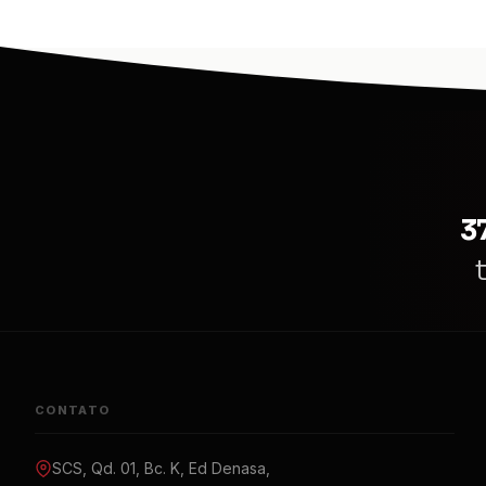
3
CONTATO
SCS, Qd. 01, Bc. K, Ed Denasa,