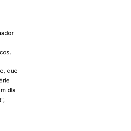
enador
cos.
te, que
érie
um dia
”,