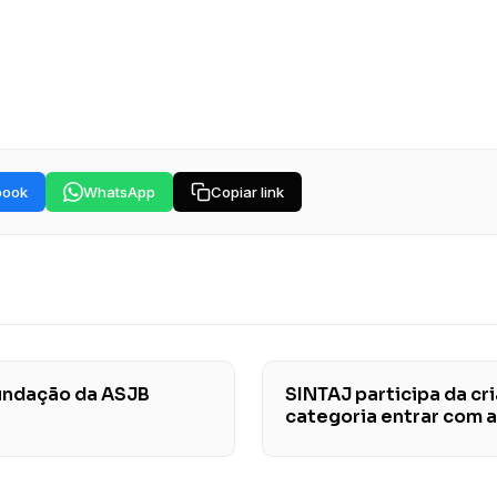
book
WhatsApp
Copiar link
undação da ASJB
SINTAJ participa da cr
categoria entrar com 