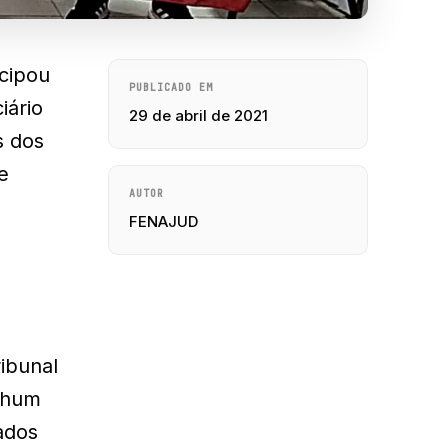
icipou
PUBLICADO EM
iário
29 de abril de 2021
s dos
e
AUTOR
FENAJUD
ibunal
enhum
ados