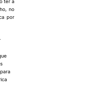
o ter a
lho, no
ca por
r
que
as
 para
ica