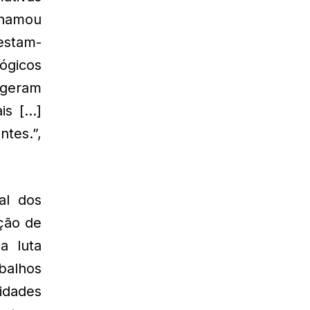
chamou
festam-
lógicos
 geram
is […]
ntes.”,
al dos
ção de
a luta
balhos
idades