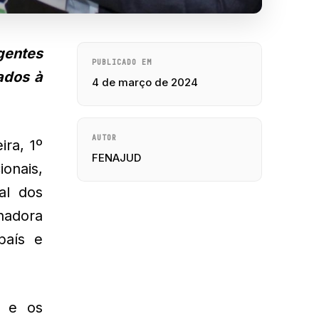
gentes
PUBLICADO EM
iados à
4 de março de 2024
AUTOR
ira, 1º
FENAJUD
onais,
al dos
hadora
país e
s e os