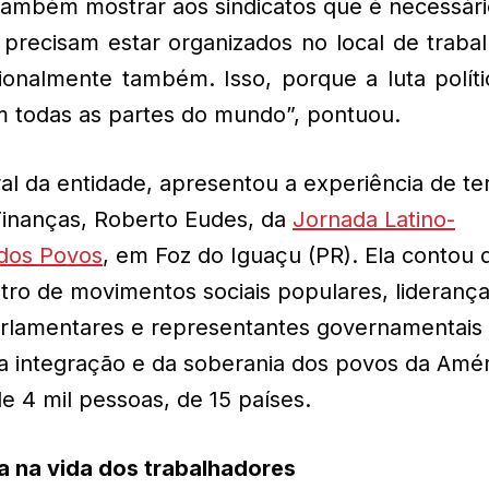
 também mostrar aos sindicatos que é necessári
s precisam estar organizados no local de traba
ionalmente também. Isso, porque a luta políti
em todas as partes do mundo”, pontuou.
l da entidade, apresentou a experiência de te
Finanças, Roberto Eudes, da
Jornada Latino-
 dos Povos
, em Foz do Iguaçu (PR). Ela contou 
ntro de movimentos sociais populares, lideranç
 parlamentares e representantes governamentais
a integração e da soberania dos povos da Amér
de 4 mil pessoas, de 15 países.
a na vida dos trabalhadores