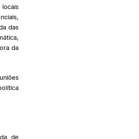
locais
ciais,
da das
ática,
ora da
euniões
lítica
nda de