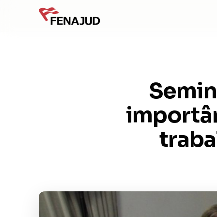
Seminá
importân
trab