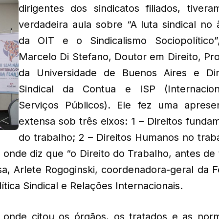
dirigentes dos sindicatos filiados, tiver
verdadeira aula sobre “A luta sindical no
da OIT e o Sindicalismo Sociopolítico
Marcelo Di Stefano, Doutor em Direito, Pr
da Universidade de Buenos Aires e Dir
Sindical da Contua e ISP (Internacio
Serviços Públicos). Ele fez uma aprese
extensa sob três eixos: 1 – Direitos funda
do trabalho; 2 – Direitos Humanos no trab
, onde diz que “o Direito do Trabalho, antes de
a, Arlete Rogoginski, coordenadora-geral da F
tica Sindical e Relações Internacionais.
co onde citou os órgãos, os tratados e as nor