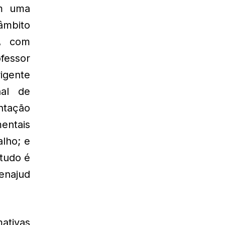
am uma
 âmbito
”, com
ofessor
igente
nal de
ntação
mentais
alho; e
 tudo é
enajud
mativas