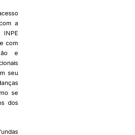
acesso
 com a
o INPE
, e com
ção e
cionais
em seu
danças
omo se
os dos
fundas