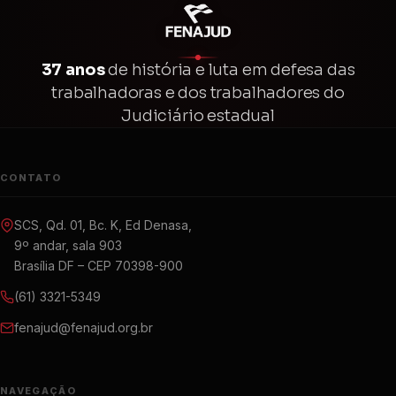
37 anos
de história e luta em defesa das
trabalhadoras e dos trabalhadores do
Judiciário estadual
CONTATO
SCS, Qd. 01, Bc. K, Ed Denasa,
9º andar, sala 903
Brasília DF – CEP 70398-900
(61) 3321-5349
fenajud@fenajud.org.br
NAVEGAÇÃO