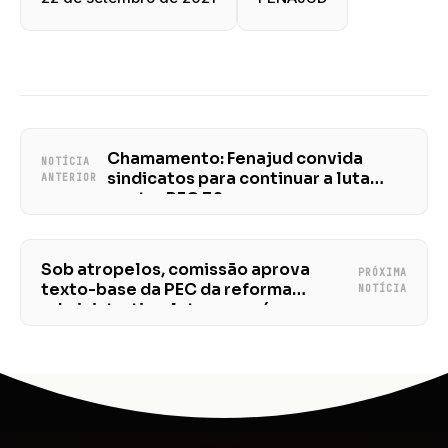
Chamamento: Fenajud convida
NOTÍCIA
sindicatos para continuar a luta
ANTERIOR
contra PEC 32
Sob atropelos, comissão aprova
PRÓXIMA
texto-base da PEC da reforma
NOTÍCIA
administrativa; luta agora é no
Plenário