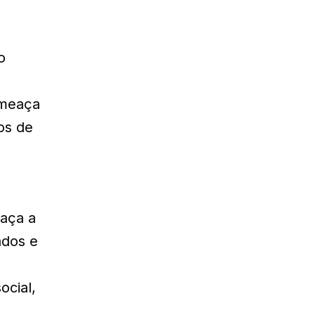
o
ameaça
os de
eaça a
ados e
ocial,