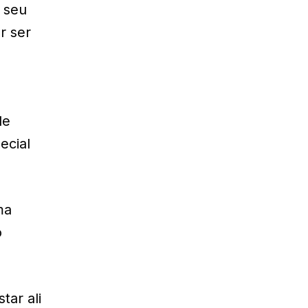
 seu
r ser
de
ecial
ma
o
tar ali