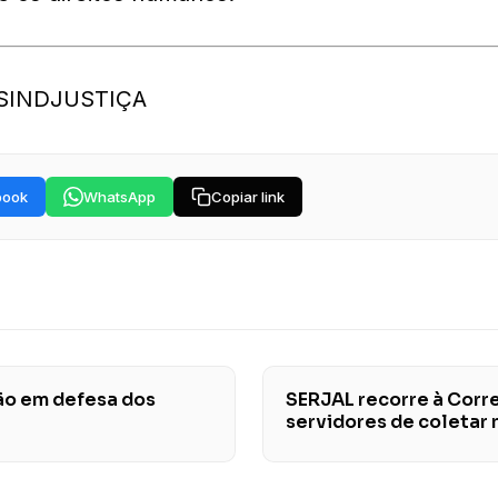
o SINDJUSTIÇA
book
WhatsApp
Copiar link
ção em defesa dos
SERJAL recorre à Corr
s
servidores de coletar 