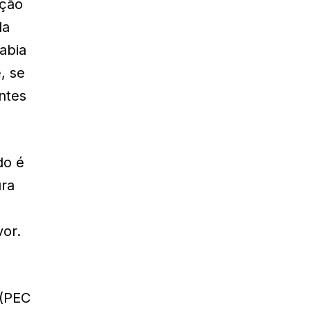
ação
da
abia
, se
entes
do é
ura
vor.
 (PEC