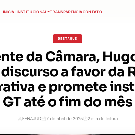
INICIAL
INSTITUCIONAL
TRANSPARÊNCIA
CONTATO
DESTAQUE
nte da Câmara, Hug
discurso a favor da
ativa e promete ins
GT até o fim do mês
FENAJUD
7 de abril de 2025
2 min de leitura