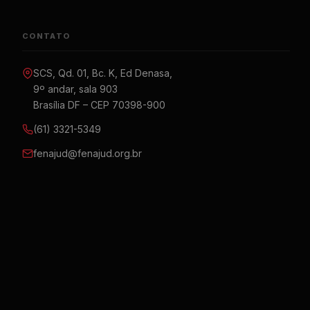
CONTATO
SCS, Qd. 01, Bc. K, Ed Denasa,
9º andar, sala 903
Brasília DF – CEP 70398-900
(61) 3321-5349
fenajud@fenajud.org.br