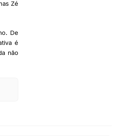
mas Zé
no. De
tiva é
da não