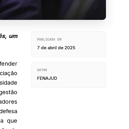
ês, um
PUBLICADO EM
7 de abril de 2025
fender
AUTOR
ciação
FENAJUD
ssidade
gestão
adores
 defesa
ta que