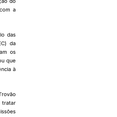
ção do
 com a
io das
EC) da
ram os
ou que
ência à
Trovão
 tratar
issões