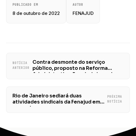
PUBLICADO EM
AUTOR
8 de outubro de 2022
FENAJUD
Contra desmonte do serviço
NOTÍCIA
público, proposto na Reforma
ANTERIOR
Administrativa, Fenajud chama base
para mobilizações
Rio de Janeiro sediará duas
PRÓXIMA
atividades sindicais da Fenajud em
NOTÍCIA
novembro