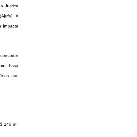
da Justiça
Ajufe). A
e impacta
conceder
ais. Essa
árias nos
$ 145 mil