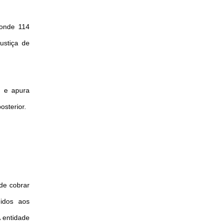
 onde 114
ustiça de
a e apura
osterior.
de cobrar
didos aos
A entidade