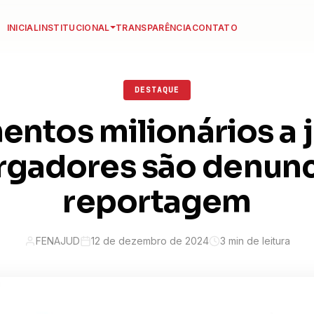
INICIAL
INSTITUCIONAL
TRANSPARÊNCIA
CONTATO
DESTAQUE
ntos milionários a j
gadores são denunc
reportagem
FENAJUD
12 de dezembro de 2024
3 min de leitura