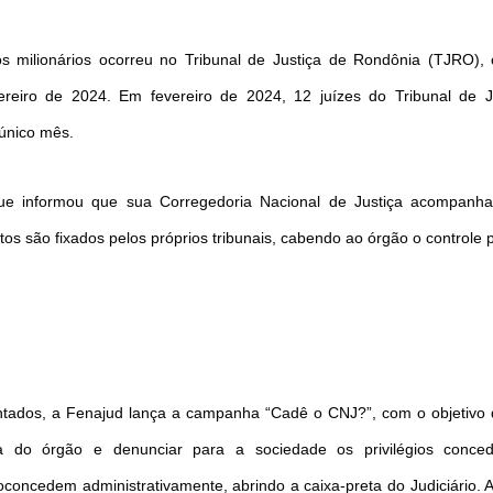
 milionários ocorreu no Tribunal de Justiça de Rondônia (TJRO),
ereiro de 2024. Em fevereiro de 2024, 12 juízes do Tribunal de J
 único mês.
ue informou que sua Corregedoria Nacional de Justiça acompanh
s são fixados pelos próprios tribunais, cabendo ao órgão o controle p
ntados, a Fenajud lança a campanha “Cadê o CNJ?”, com o objetivo 
iva do órgão e denunciar para a sociedade os privilégios conce
concedem administrativamente, abrindo a caixa-preta do Judiciário. 