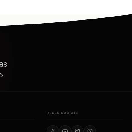
as
o
REDES SOCIAIS