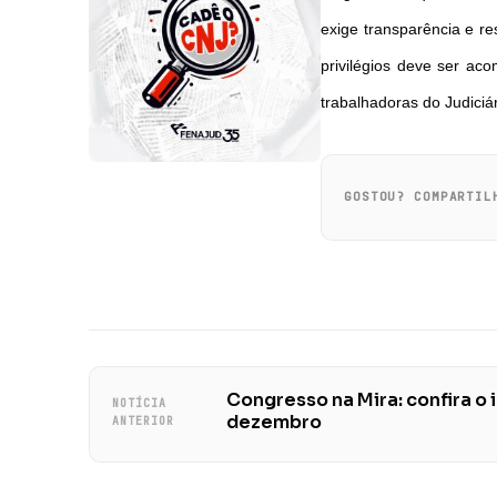
exige transparência e r
privilégios deve ser ac
trabalhadoras do Judiciár
GOSTOU? COMPARTIL
Congresso na Mira: confira o 
NOTÍCIA
dezembro
ANTERIOR