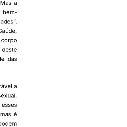
 Mas a
o bem-
ades”.
Saúde,
 corpo
 deste
de das
rável a
exual,
 esses
 mas é
 podem