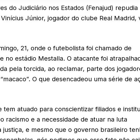
s do Judiciário nos Estados (Fenajud) repudia
o Vinícius Júnior, jogador do clube Real Madrid,
ingo, 21, onde o futebolista foi chamado de
 no estádio Mestalla. O atacante foi atrapalha
 pela torcida, ao reclamar, parte dos jogador
 “macaco”. O que desencadeou uma série de a
 tem atuado para conscientizar filiados e instit
 racismo e a necessidade de atuar na luta
ta justiça, e mesmo que o governo brasileiro te
 espanholas, nós pedimos que esse fato não ca