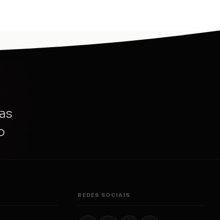
as
o
REDES SOCIAIS