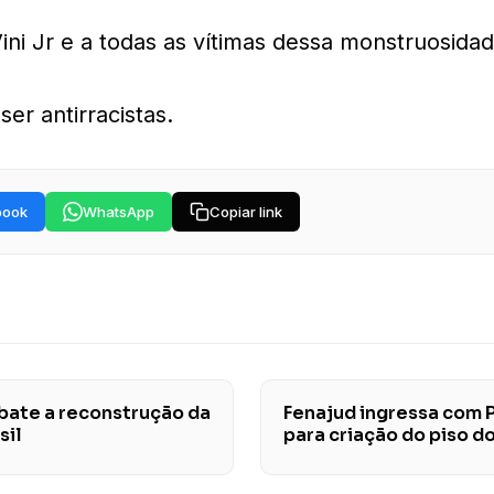
ini Jr e a todas as vítimas dessa monstruosida
er antirracistas.
book
WhatsApp
Copiar link
ebate a reconstrução da
Fenajud ingressa com 
sil
para criação do piso d