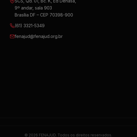
SCS, Qd. 01, Bc. K, Ed Denasa,
9º andar, sala 903
Brasília DF – CEP 70398-900
(61) 3321-5349
fenajud@fenajud.org.br
© 2026 FENAJUD. Todos os direitos reservados.