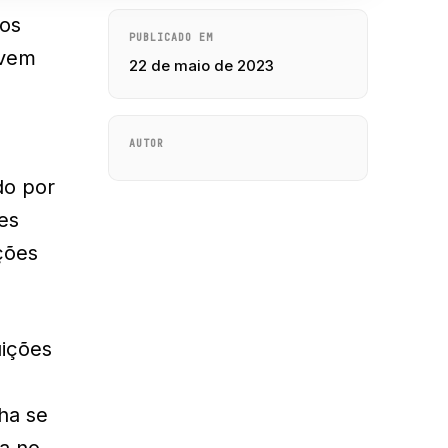
 os
PUBLICADO EM
 vem
22 de maio de 2023
AUTOR
do por
es
ções
uições
nha se
ia no