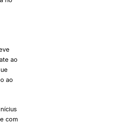
deve
ate ao
que
ão ao
nícius
 e com