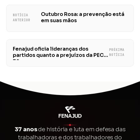
Outubro Rosa: a prevenção está
NOTÍCIA
em suas mãos
ANTERIOR
Fenajud oficia lideranças dos
PRÓXIMA
partidos quanto a prejuízos da PEC
NOTÍCIA
32
37 anos
de história e luta em defesa das
trabalhadoras e dos trabalhadores do