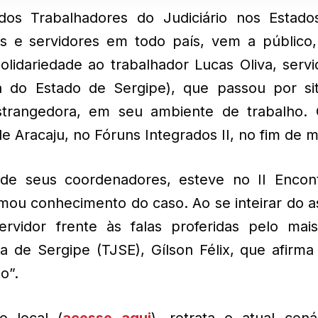
s Trabalhadores do Judiciário nos Estado
as e servidores em todo país, vem a público,
solidariedade ao trabalhador Lucas Oliva, serv
a do Estado de Sergipe), que passou por si
trangedora, em seu ambiente de trabalho. 
de Aracaju, no Fóruns Integrados II, no fim de m
de seus coordenadores, esteve no II Encon
omou conhecimento do caso. Ao se inteirar do 
servidor frente às falas proferidas pelo mai
 de Sergipe (TJSE), Gílson Félix, que afirma
o”.
o local (
acesse aqui
), retrata o atual cená