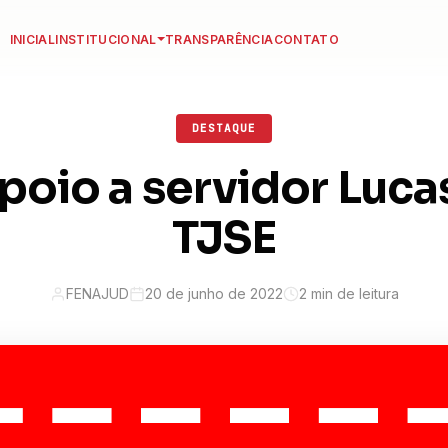
INICIAL
INSTITUCIONAL
TRANSPARÊNCIA
CONTATO
DESTAQUE
poio a servidor Lucas
TJSE
FENAJUD
20 de junho de 2022
2 min de leitura