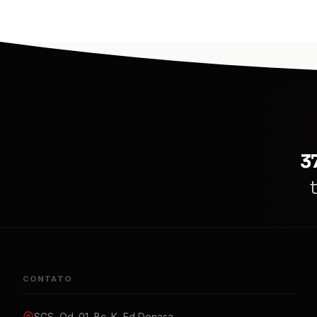
3
CONTATO
SCS, Qd. 01, Bc. K, Ed Denasa,