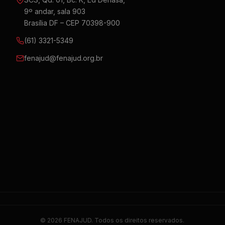
9º andar, sala 903
Brasília DF – CEP 70398-900
(61) 3321-5349
fenajud@fenajud.org.br
© 2026 FENAJUD. Todos os direitos reservados.