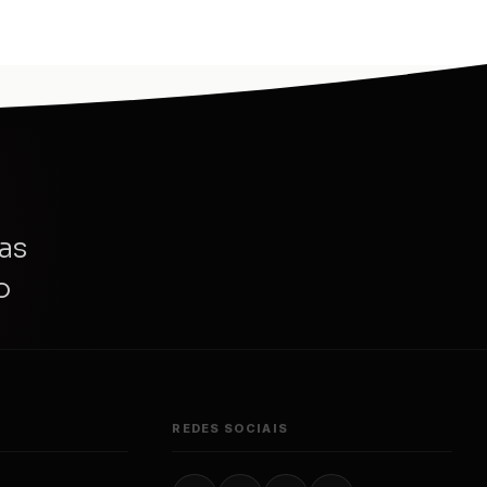
as
o
REDES SOCIAIS