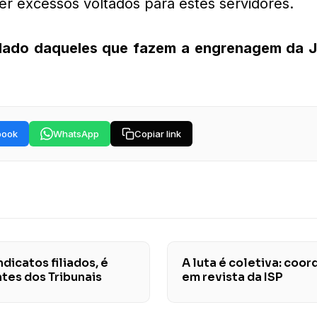
er excessos voltados para estes servidores.
 lado daqueles que fazem a engrenagem da J
book
WhatsApp
Copiar link
dicatos filiados, é
A luta é coletiva: coo
tes dos Tribunais
em revista da ISP