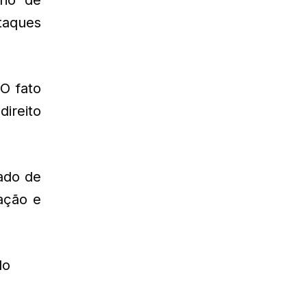
taques
O fato
ireito
tado de
ação e
do