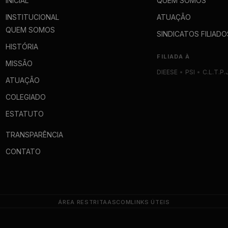
INICIAL
QUEM SOMOS
INSTITUCIONAL
ATUAÇÃO
QUEM SOMOS
SINDICATOS FILIADO
HISTÓRIA
FILIADA À
MISSÃO
DIEESE
•
PSI
•
C.L.T.P.
ATUAÇÃO
COLEGIADO
ESTATUTO
TRANSPARÊNCIA
CONTATO
ÁREA RESTRITA
ASCOM
LINKS ÚTEIS