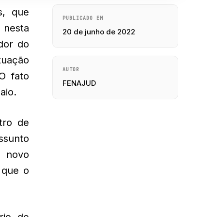
s, que
PUBLICADO EM
 nesta
20 de junho de 2022
idor do
tuação
AUTOR
O fato
FENAJUD
aio.
tro de
assunto
s novo
 que o
rio de