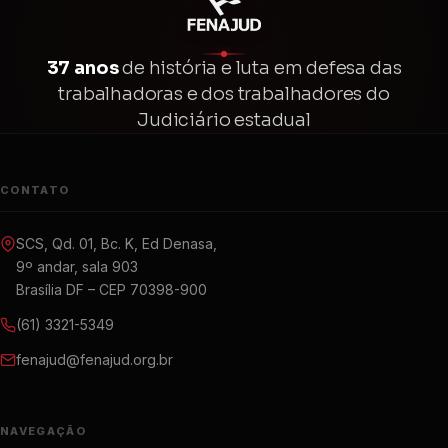
37 anos
de história e luta em defesa das
trabalhadoras e dos trabalhadores do
Judiciário estadual
CONTATO
SCS, Qd. 01, Bc. K, Ed Denasa,
9º andar, sala 903
Brasília DF – CEP 70398-900
(61) 3321-5349
fenajud@fenajud.org.br
NAVEGAÇÃO