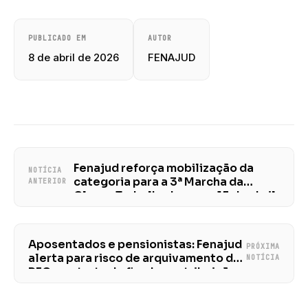
PUBLICADO EM
AUTOR
8 de abril de 2026
FENAJUD
Fenajud reforça mobilização da
NOTÍCIA
categoria para a 3ª Marcha da
ANTERIOR
Classe Trabalhadora, em 15 de abril
Aposentados e pensionistas: Fenajud
PRÓXIMA
alerta para risco de arquivamento da
NOTÍCIA
PEC que trata do fim da contribuição
previdenciária