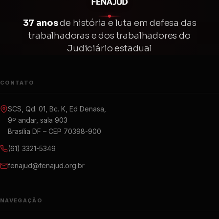
37 anos
de história e luta em defesa das
trabalhadoras e dos trabalhadores do
Judiciário estadual
CONTATO
SCS, Qd. 01, Bc. K, Ed Denasa,
9º andar, sala 903
Brasília DF – CEP 70398-900
(61) 3321-5349
fenajud@fenajud.org.br
NAVEGAÇÃO