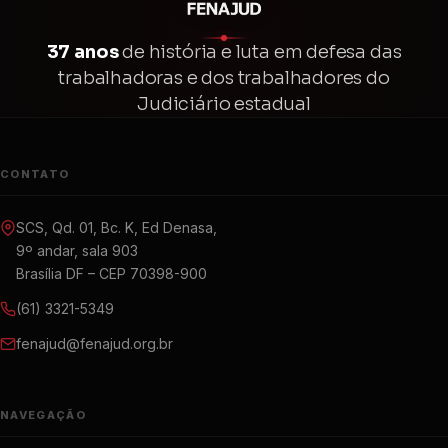
37 anos
de história e luta em defesa das
trabalhadoras e dos trabalhadores do
Judiciário estadual
CONTATO
SCS, Qd. 01, Bc. K, Ed Denasa,
9º andar, sala 903
Brasília DF – CEP 70398-900
(61) 3321-5349
fenajud@fenajud.org.br
NAVEGAÇÃO