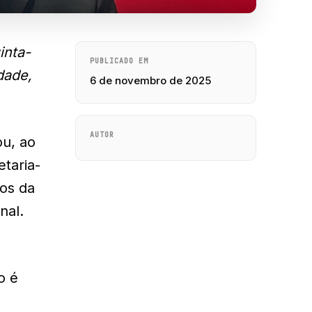
inta-
PUBLICADO EM
dade,
6 de novembro de 2025
AUTOR
ou, ao
etaria-
mos da
nal.
o é