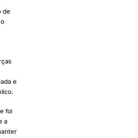
o de
 o
rças
cada e
lico.
 foi
e a
manter