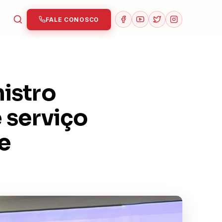
FALE CONOSCO
istro
 serviço
e