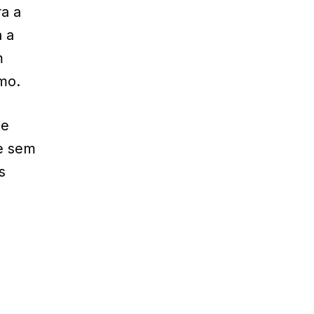
ra a
a a
m
mo.
 e
 e sem
s