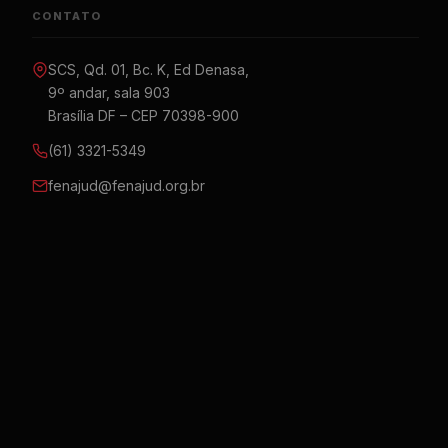
CONTATO
SCS, Qd. 01, Bc. K, Ed Denasa,
9º andar, sala 903
Brasília DF – CEP 70398-900
(61) 3321-5349
fenajud@fenajud.org.br