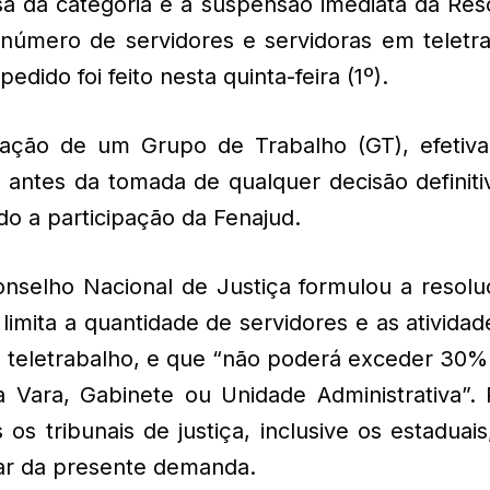
esa da categoria e a suspensão imediata da Re
número de servidores e servidoras em teletra
edido foi feito nesta quinta-feira (1º).
criação de um Grupo de Trabalho (GT), efetiv
ria antes da tomada de qualquer decisão definit
ndo a participação da Fenajud.
onselho Nacional de Justiça formulou a resolu
imita a quantidade de servidores e as ativida
teletrabalho, e que “não poderá exceder 30% (
Vara, Gabinete ou Unidade Administrativa”. 
s tribunais de justiça, inclusive os estaduais
ar da presente demanda.