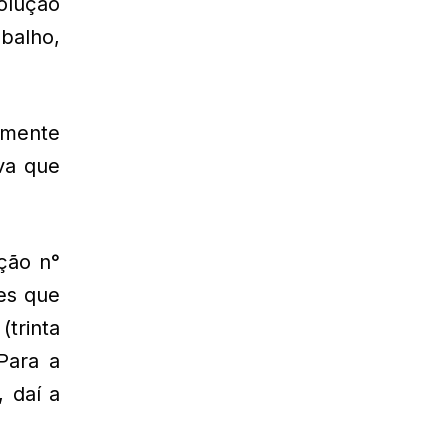
solução
balho,
amente
iva que
ção n°
des que
trinta
Para a
, daí a