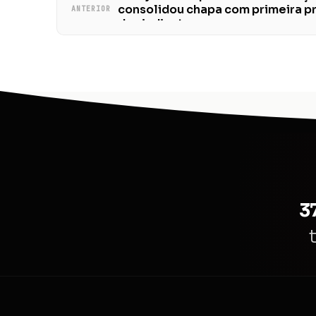
consolidou chapa com primeira pr
ANTERIOR
do sindicato
3