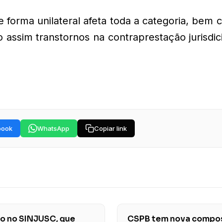
e forma unilateral afeta toda a categoria, bem
 assim transtornos na contraprestação jurisdic
book
WhatsApp
Copiar link
ão no SINJUSC, que
CSPB tem nova compos