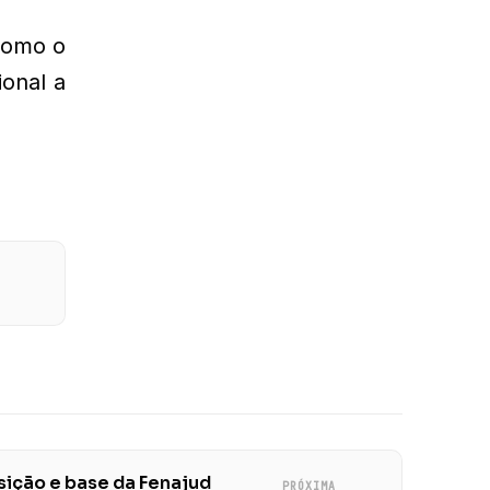
 como o
ional a
ição e base da Fenajud
PRÓXIMA