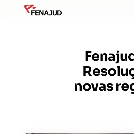
Fenaju
Resoluç
novas reg