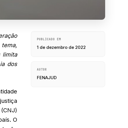
deração
PUBLICADO EM
 tema,
1 de dezembro de 2022
 limita
ia dos
AUTOR
FENAJUD
tidade
justiça
a (CNJ)
país. O