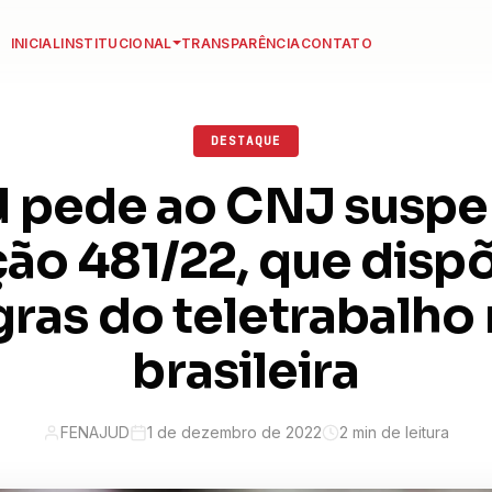
INICIAL
INSTITUCIONAL
TRANSPARÊNCIA
CONTATO
DESTAQUE
d pede ao CNJ suspe
ão 481/22, que disp
ras do teletrabalho 
brasileira
FENAJUD
1 de dezembro de 2022
2 min de leitura