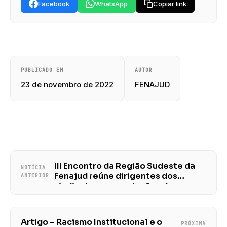
Facebook
WhatsApp
Copiar link
PUBLICADO EM
AUTOR
23 de novembro de 2022
FENAJUD
III Encontro da Região Sudeste da
NOTÍCIA
Fenajud reúne dirigentes dos
ANTERIOR
sindicatos e associações dos
judiciários estaduais
Artigo – Racismo Institucional e o
PRÓXIMA