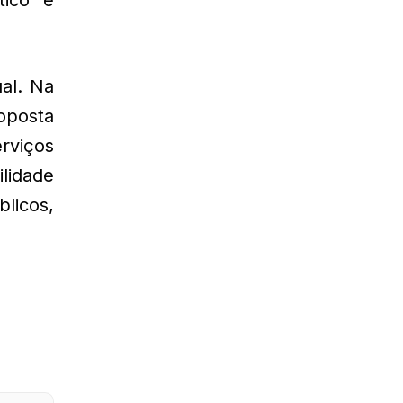
al. Na
roposta
rviços
ilidade
licos,