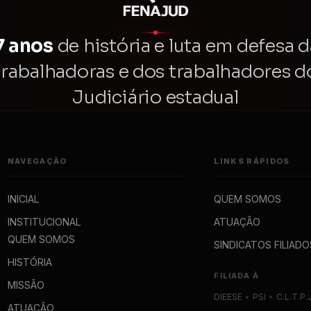
7 anos
de história e luta em defesa d
trabalhadoras e dos trabalhadores d
Judiciário estadual
NAVEGAÇÃO
LINKS RÁPIDOS
INICIAL
QUEM SOMOS
INSTITUCIONAL
ATUAÇÃO
QUEM SOMOS
SINDICATOS FILIADO
HISTÓRIA
FILIADA À
MISSÃO
DIEESE
•
PSI
•
C.L.T.P.
ATUAÇÃO