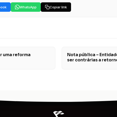
book
WhatsApp
Copiar link
er uma reforma
Nota pública – Entida
ser contrárias a retor