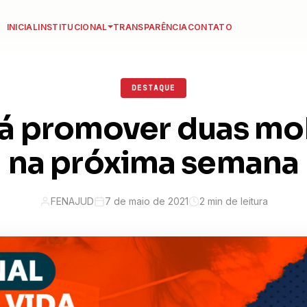
INICIAL
INSTITUCIONAL
TRANSPARÊNCIA
CONTATO
DESTAQUE
rá promover duas mo
na próxima semana
FENAJUD
7 de maio de 2021
2 min de leitura