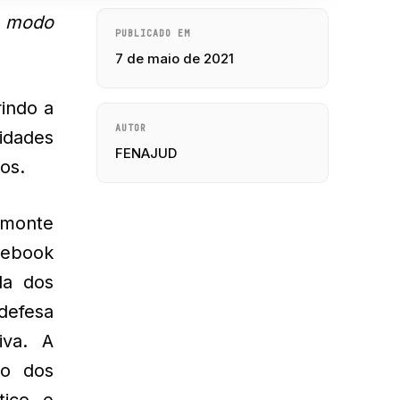
o modo
PUBLICADO EM
7 de maio de 2021
indo a
AUTOR
idades
FENAJUD
os.
smonte
cebook
da dos
defesa
iva. A
ão dos
tico e