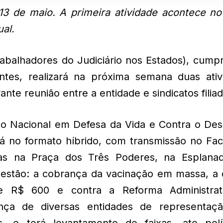
13 de maio. A primeira atividade acontece n
al.
abalhadores do Judiciário nos Estados), cumpr
tes, realizará na próxima semana duas ativ
nte reunião entre a entidade e sindicatos filiad
Ato Nacional em Defesa da Vida e Contra o De
rá no formato híbrido, com transmissão no Fa
ras na Praça dos Três Poderes, na Esplana
a estão: a cobrança da vacinação em massa, a 
de R$ 600 e contra a Reforma Administrat
nça de diversas entidades de representaç
, e terá levantamento de faixas, ato polí