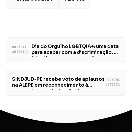
Dia do Orgulho LGBTQIA+: uma data
NOTÍCIA
para acabar com a discriminação, as
ANTERIOR
injustiças e os preconceitos
SINDJUD-PE recebe voto de aplausos
PRÓXIMA
na ALEPE em reconhecimento à
NOTÍCIA
campanha de valorização dos
servidores do judiciário
pernambucano