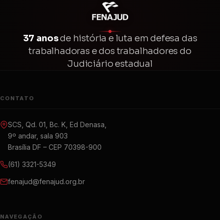
37 anos
de história e luta em defesa das
trabalhadoras e dos trabalhadores do
Judiciário estadual
CONTATO
SCS, Qd. 01, Bc. K, Ed Denasa,
9º andar, sala 903
Brasília DF – CEP 70398-900
(61) 3321-5349
fenajud@fenajud.org.br
NAVEGAÇÃO