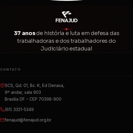
37 anos
de história e luta em defesa das
trabalhadoras e dos trabalhadores do
Judiciário estadual
CONTATO
SCS, Qd. 01, Bc. K, Ed Denasa,
9º andar, sala 903
Brasília DF – CEP 70398-900
(61) 3321-5349
fenajud@fenajud.org.br