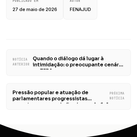
PUBLICADO EM
AUTOR
27 de maio de 2026
FENAJUD
Quando o diálogo dá lugar à
NOTÍCIA
intimidação: o preocupante cenário
ANTERIOR
no TJPA
Pressão popular e atuação de
PRÓXIMA
parlamentares progressistas
NOTÍCIA
garantem avanço do fim da escala 6×1