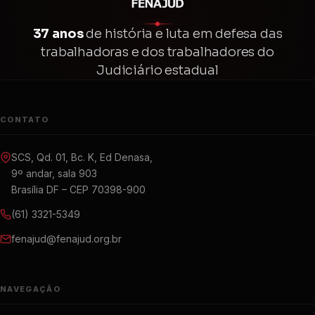
37 anos
de história e luta em defesa das
trabalhadoras e dos trabalhadores do
Judiciário estadual
CONTATO
SCS, Qd. 01, Bc. K, Ed Denasa,
9º andar, sala 903
Brasília DF – CEP 70398-900
(61) 3321-5349
fenajud@fenajud.org.br
NAVEGAÇÃO