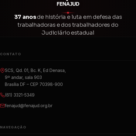
37 anos
de história e luta em defesa das
trabalhadoras e dos trabalhadores do
Judiciário estadual
CONTATO
SCS, Qd. 01, Bc. K, Ed Denasa,
9º andar, sala 903
Brasília DF – CEP 70398-900
(61) 3321-5349
fenajud@fenajud.org.br
NAVEGAÇÃO