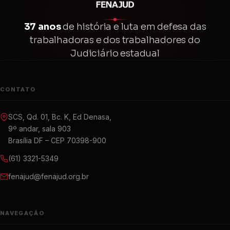
37 anos
de história e luta em defesa das
trabalhadoras e dos trabalhadores do
Judiciário estadual
CONTATO
SCS, Qd. 01, Bc. K, Ed Denasa,
9º andar, sala 903
Brasília DF – CEP 70398-900
(61) 3321-5349
fenajud@fenajud.org.br
NAVEGAÇÃO