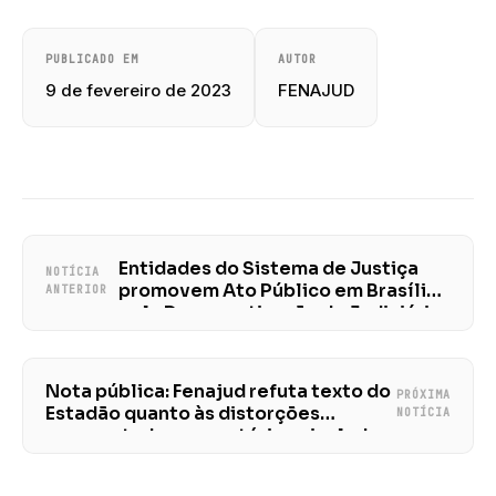
PUBLICADO EM
AUTOR
9 de fevereiro de 2023
FENAJUD
Entidades do Sistema de Justiça
NOTÍCIA
promovem Ato Público em Brasília
ANTERIOR
pela Democratização do Judiciário,
nesta quarta (08)
Nota pública: Fenajud refuta texto do
PRÓXIMA
Estadão quanto às distorções
NOTÍCIA
apresentadas em matéria veiculada