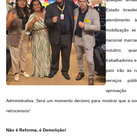
Estado brasil
atendimento 
mobilização s
nacional marca
outubro, quan
trabalhadores e
país irão às 
serviços púb
aprovaçã
Administrativa. Será um momento decisivo para mostrar que a so
retrocessos!
Não é Reforma, é Demolição!