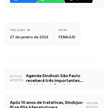
PUBLICADO EM
AUTOR
27 de janeiro de 2024
FENAJUD
Agenda Sindical: São Paulo
NOTÍCIA
receberá três importantes
ANTERIOR
atividades da Fenajud
Após 10 anos de tratativas, Sindsjus-
PRÓXIMA
PI se filia à Fenajud para
NOTÍCIA