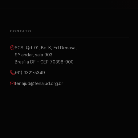
CONTATO
SCS, Qd. 01, Bc. K, Ed Denasa,
9º andar, sala 903
Brasília DF – CEP 70398-900
(61) 3321-5349
fenajud@fenajud.org.br