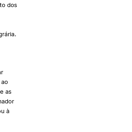
to dos
rária.
ar
 ao
e as
nador
ou à