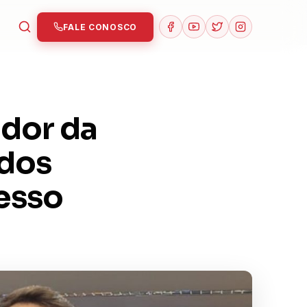
FALE CONOSCO
ador da
 dos
esso