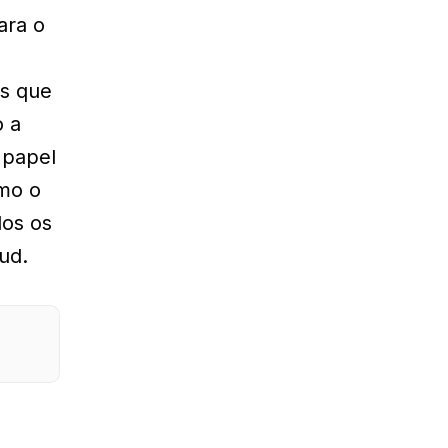
ara o
as que
o a
 papel
omo o
dos os
ud.