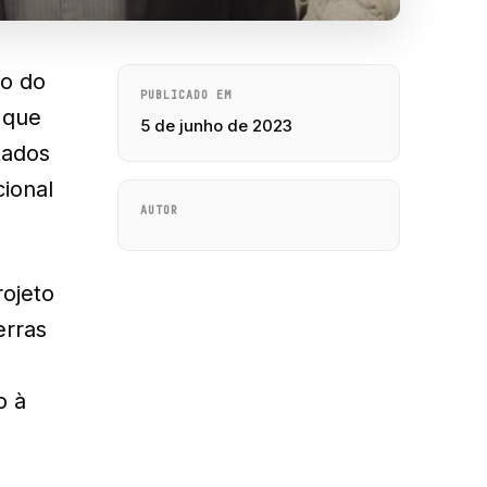
io do
PUBLICADO EM
 que
5 de junho de 2023
tados
ional
AUTOR
ojeto
erras
o à