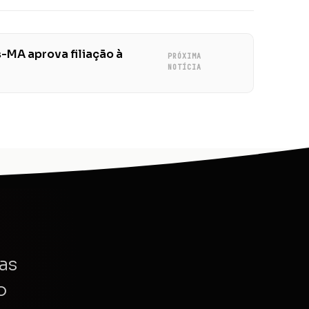
-MA aprova filiação à
PRÓXIMA
NOTÍCIA
as
o