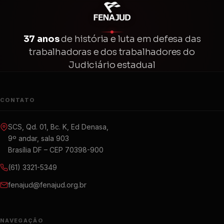
37 anos
de história e luta em defesa das
trabalhadoras e dos trabalhadores do
Judiciário estadual
CONTATO
SCS, Qd. 01, Bc. K, Ed Denasa,
9º andar, sala 903
Brasília DF – CEP 70398-900
(61) 3321-5349
fenajud@fenajud.org.br
NAVEGAÇÃO